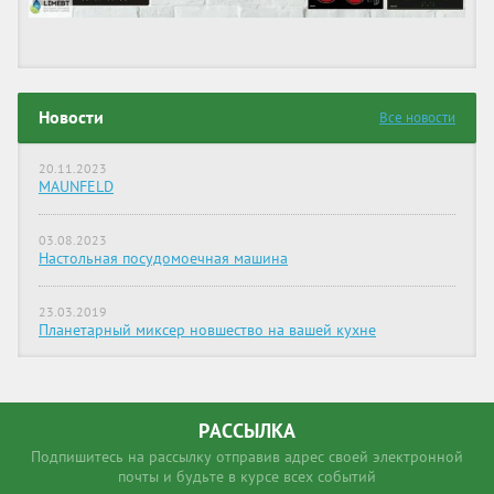
Новости
Все новости
20.11.2023
MAUNFELD
03.08.2023
Настольная посудомоечная машина
23.03.2019
Планетарный миксер новшество на вашей кухне
РАССЫЛКА
Подпишитесь на рассылку отправив адрес своей электронной
почты и будьте в курсе всех событий