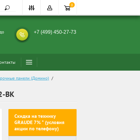
0
 до
+7 (499) 450-27-73
онтакты
арочные панели (Домино)
  /  
2-BK
Скидка на технику
GRAUDE 7% * (условия
акции по телефону)