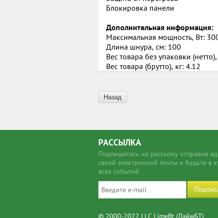
Блокировка панели
Дополнительная информация:
Максимальная мощность, Вт: 30
Длина шнура, см: 100
Вес товара без упаковки (нетто), 
Вес товара (брутто), кг: 4.12
Назад
РАССЫЛКА
Подпишитесь на рассылку отправив ад
своей электронной почты и будьте в к
всех событий
Подпис
© 2000-2022 LLC LimeBt (ЛаймБТ)