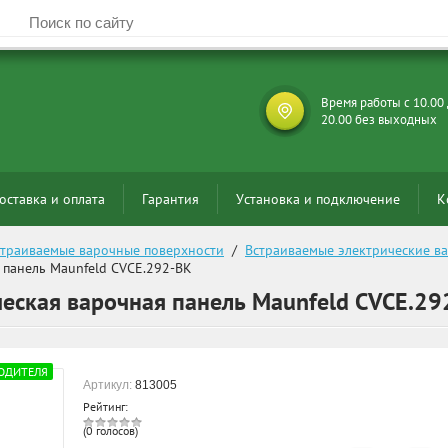
Время работы с 10.00
20.00 без выходных
оставка и оплата
Гарантия
Установка и подключение
К
страиваемые варочные поверхности
  /  
Встраиваемые электрические в
 панель Maunfeld CVCE.292-BK
ческая варочная панель Maunfeld CVCE.29
ОДИТЕЛЯ
Артикул:
813005
Рейтинг:
(0 голосов)