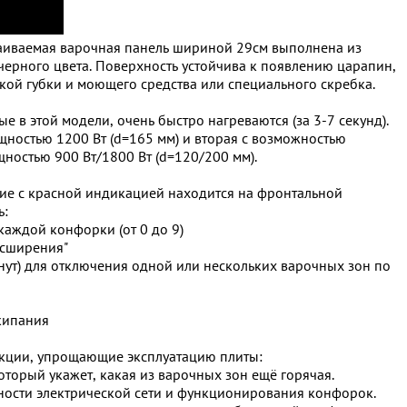
раиваемая варочная панель шириной 29см выполнена из
ерного цвета. Поверхность устойчива к появлению царапин,
кой губки и моющего средства или специального скребка.
е в этой модели, очень быстро нагреваются (за 3-7 секунд).
ностью 1200 Вт (d=165 мм) и вторая с возможностью
ностью 900 Вт/1800 Вт (d=120/200 мм).
ие с красной индикацией находится на фронтальной
ь:
каждой конфорки (от 0 до 9)
асширения"
инут) для отключения одной или нескольких варочных зон по
кипания
кции, упрощающие эксплуатацию плиты:
оторый укажет, какая из варочных зон ещё горячая.
ости электрической сети и функционирования конфорок.